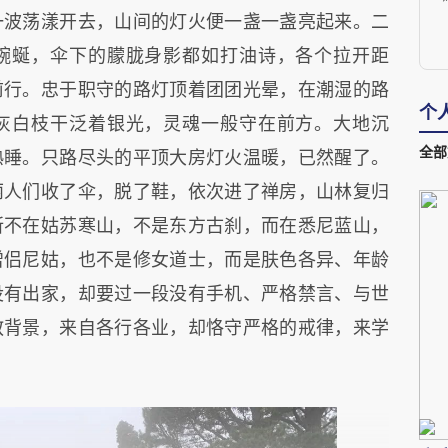
一波荡漾开去，山间的灯火便一盏一盏亮起来。二
蜿蜒，伞下的朦胧身影都如打油诗，各个拉开距
前行。忠于职守的路灯顶着团团光晕，在潮湿的路
个
灰白枝干泛着银光，灵魂一般守在前方。大地沉
全部
熟睡。只路尽头的平顶大房灯火温暖，已然醒了。
丽人们收了伞，脱了鞋，依次进了禅房，山林复归
所不在姑苏寒山，不是东方古刹，而在悉尼蓝山，
僧侣尼姑，也不是修女道士，而是肤色各异、年龄
没有出家，却要过一段没有手机、严格禁言、与世
教背景，来自各行各业，却恪守严格的戒律，来学