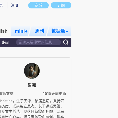
录
注册
商城
订阅
lish
mini+
周刊
数据通
讣闻
哲嘉
39篇文章
1515天前更新
Christine。生于天津，移居悉尼。秉持开
放态度，崇尚独立思考。长于逻辑思维，
热爱文史哲艺。见落日綺霞而神馳，闻鸟
鳴嘉乐而心喜。遇良善诚挚而感佩，识本