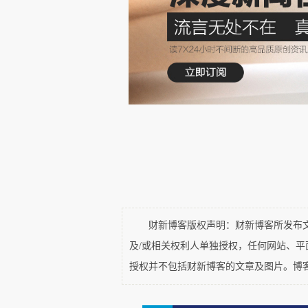
2 打坐
禅修大厅灯光柔和，高高的天
老师端坐。大厅一分为二，男士
然不动。苍老的吟唱兀自响起，
般一折一折延续。那声音非常特别
终于，吟唱声渐行渐远，融入
音都异常清晰，十天内观修行就
房休息。每日打坐超过10小时。
目光和身体接触，这极具挑战的
财新博客版权声明：财新博客所发布文章
及/或相关权利人单独授权，任何网站、
术”。这心灵手术从观察呼吸的
授权并不包括财新博客的文章及图片。博
（Vipassana，发音为毗婆奢那
我们打开通往自身感官的幽深大门