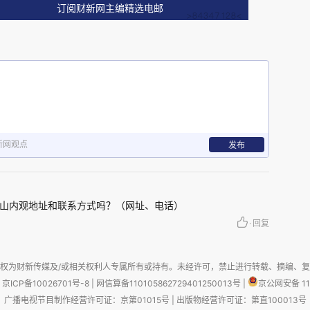
订阅财新网主编精选电邮
新网观点
发布
山内观地址和联系方式吗？（网址、电话）
·
回复
权为财新传媒及/或相关权利人专属所有或持有。未经许可，禁止进行转载、摘编、
京ICP备10026701号-8
|
网信算备110105862729401250013号
|
京公网安备 11
广播电视节目制作经营许可证：京第01015号
|
出版物经营许可证：第直100013号
己的感受，但烦恼都差不多。烦恼之一为身痛。从