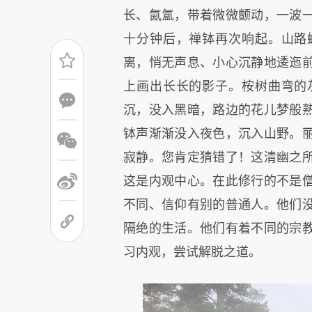
长、氤氲，带着微微颤动，一波
十分钟后，禅钵再次响起。山路
离，悄无声息、小心沉静地逶迤
上画出长长的影子。桉树曲弯的
沉，没入黑暗，路边的花儿梦般
钵声渐渐没入夜色，沉入山野。
寂静。您肯定猜错了！这清幽之
这是内观中心。在此修行的不是
不同、信仰有别的普通人。他们
隔绝的生活。他们有着不同的宗
习内观，尝试解脱之道。