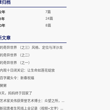
章归档
7篇
22年
24篇
1年
8篇
20年
新文章
的奇异世界 （之三）风格、定位与洋沙龙
的奇异世界 （之二）
的奇异世界 （之一）
内观十日闭关记：让生命如莲花绽放
百字藏头令：新春祝福
舅舅
83天，妈妈终于回家了
著名艺术家关伟获荣誉艺术博士：众望之所，名至实归！
澳洲新冠患者生死线上全记录（视频+文字）之三