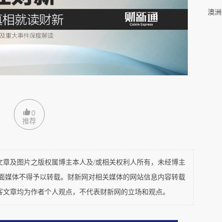
花板穹隆般寂静。没有佛像、不见香烛，前方只有
在左，女士居右，所有人次第拉开距离，佛一般寂
叙叙念念起起伏伏，拖着长长的尾音，如古老祝福
，充满觉性，自在自为。
静寂，这静寂越来越深，连呼吸的节奏和血流的声
0
推荐
这样开始了。凌晨四点被钵声唤醒，晚上９点才回
手机封存，没有书本，没有娱乐，禁言禁语，禁止
十日修行，就是葛印卡老师所说的“深度心灵手
及图片之版权属博主本人及/或相关权利人所有，未经博主
平面媒体不得予以转载。财新网对相关媒体的网站信息内容转载
观息法（Anapana）到观察感受的内观法
客文章均为作者个人观点，不代表财新网的立场和观点。
），直至最后一天开示慈悲观Metta-bhavana，为
，让我们走进被滚滚红尘埋藏的内在世界。