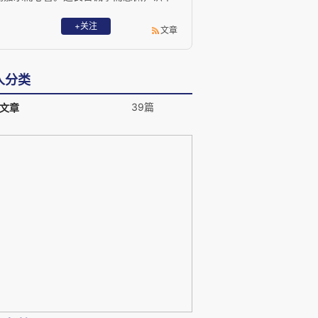
真灵动而相惜。有感而写小文，兴起以造
闲诗。随心拍照片，自在观天地。著有诗
+关注
文章
集《尘梦》。文章诗作散见于网络报刊。
人分类
39篇
文章