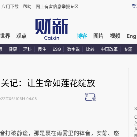
登
应用下载
帮助
网上有害信息举报专区
世界
观点
博客
图片
视频
Eng
源
健康
环科
民生
ESG
数字说
比较
中国改革
专题
闭关记：让生命如莲花绽放
022年06月06日 04:08
音打破静谧，那是裹在雨雾里的钵音，安静、悠