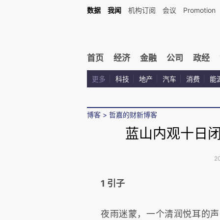
数据
我闻
机构订阅
会议
Promotion
首页
经济
金融
公司
政经
更多
科技
地产
汽车
消费
能
博客
>
哲嘉的财新博客
蓝山内观十日
2
1 引子
夜雨迷蒙，一个清润悦耳的声