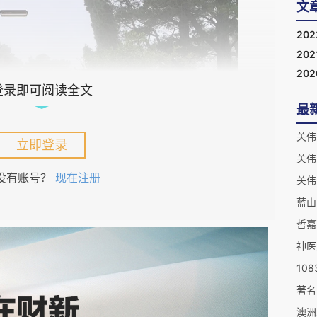
文
20
202
20
登录即可阅读全文
最
关伟
立即登录
关伟
没有账号？
现在注册
关伟
蓝山
哲嘉
神医
10